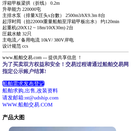
浮箱甲板梁拱（折线） 0.2m
升举能力 220000屯
主排水泵（排量X圧头x台數） 2500m3/hX9.3m 8台
起浮时囘（抬22000t重量船舶至浮箱甲板出水） 约120min
起重机(20tX12 ~ 18m/10tX30m) 2台
圧裁水艙 32只
主电流／备用电流 10kV/ 380V岸电
设计规范 ccs
www.船舶交易.com --- 提供共享信息 ！
为了买卖双方权益和安全！交易过程请通过船舶交易网
指定公示账户结算!
船舶需求发布登记
船舶求购,出售,改装资料
请发邮箱:nt@udship.com
WWW.船舶交易.COM
产品大图