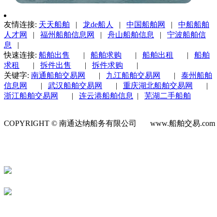
友情连接:
天天船舶
|
龙de船人
|
中国船舶网
|
中船船舶
人才网
|
福州船舶信息网
|
舟山船舶信息
|
宁波船舶信
息
|
快速连接:
船舶出售
|
船舶求购
|
船舶出租
|
船舶
求租
|
拆件出售
|
拆件求购
|
关键字:
南通船舶交易网
|
九江船舶交易网
|
泰州船舶
信息网
|
武汉船舶交易网
|
重庆湖北船舶交易网
|
浙江船舶交易网
|
连云港船舶信息
|
芜湖二手船舶
COPYRIGHT © 南通达纳船务有限公司 www.船舶交易.co
号-1
苏公网安备 32060202000623号