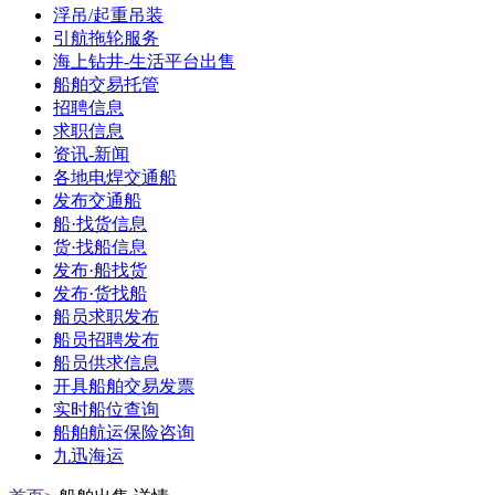
浮吊/起重吊装
引航拖轮服务
海上钻井-生活平台出售
船舶交易托管
招聘信息
求职信息
资讯-新闻
各地电焊交通船
发布交通船
船·找货信息
货·找船信息
发布·船找货
发布·货找船
船员求职发布
船员招聘发布
船员供求信息
开具船舶交易发票
实时船位查询
船舶航运保险咨询
九迅海运