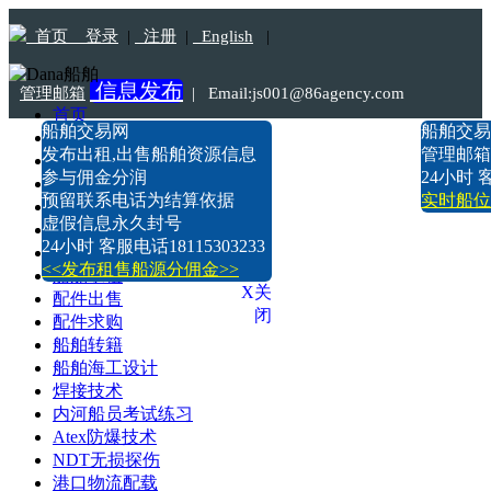
首页
登录
|
注册
|
English
|
信息发布
管理邮箱
|
Email:js001@86agency.com
首页
船舶交易网
船舶交易
船舶转港·过户
Tel:18115303233
发布出租,出售船舶资源信息
管理邮箱:n
船舶坞检·坞修·油漆
参与佣金分润
24小时 客
船价估算
预留联系电话为结算依据
实时船位
船舶出售
虚假信息永久封号
船舶求购
24小时 客服电话18115303233
船舶出租
<<发布租售船源分佣金>>
船舶求租
X关
配件出售
闭
配件求购
船舶转籍
船舶海工设计
焊接技术
内河船员考试练习
Atex防爆技术
NDT无损探伤
港口物流配载