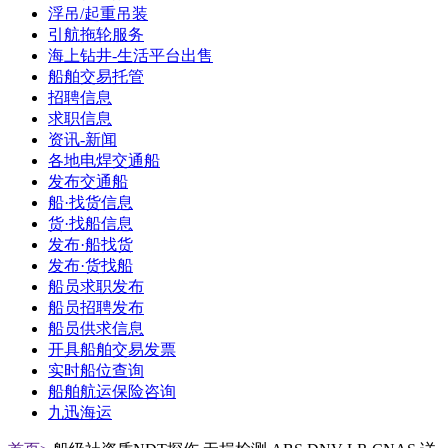
浮吊/起重吊装
引航拖轮服务
海上钻井-生活平台出售
船舶交易托管
招聘信息
求职信息
资讯-新闻
各地电焊交通船
发布交通船
船·找货信息
货·找船信息
发布·船找货
发布·货找船
船员求职发布
船员招聘发布
船员供求信息
开具船舶交易发票
实时船位查询
船舶航运保险咨询
九迅海运