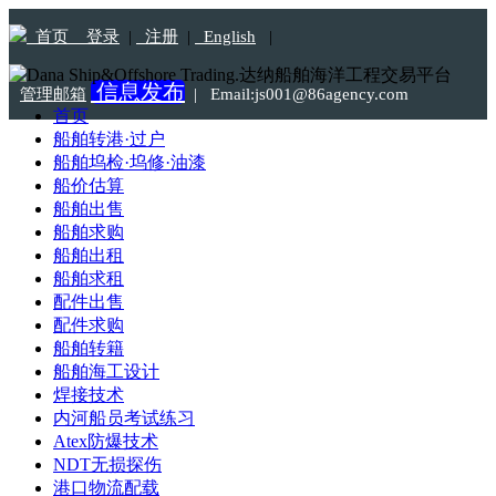
首页
登录
|
注册
|
English
|
信息发布
管理邮箱
|
Email:js001@86agency.com
首页
船舶转港·过户
Tel:18115303233
船舶坞检·坞修·油漆
船价估算
船舶出售
船舶求购
船舶出租
船舶求租
配件出售
配件求购
船舶转籍
船舶海工设计
焊接技术
内河船员考试练习
Atex防爆技术
NDT无损探伤
港口物流配载