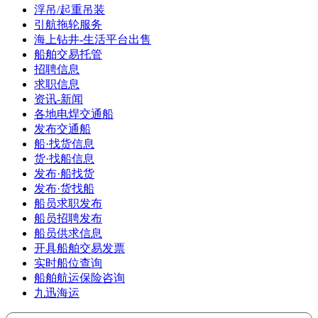
浮吊/起重吊装
引航拖轮服务
海上钻井-生活平台出售
船舶交易托管
招聘信息
求职信息
资讯-新闻
各地电焊交通船
发布交通船
船·找货信息
货·找船信息
发布·船找货
发布·货找船
船员求职发布
船员招聘发布
船员供求信息
开具船舶交易发票
实时船位查询
船舶航运保险咨询
九迅海运