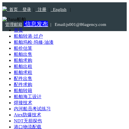
首页
登录
|
注册
|
English
|
信息发布
管理邮箱
|
Email:js001@86agency.com
首页
船舶转港·过户
Tel:18115303233
船舶坞检·坞修·油漆
船价估算
船舶出售
船舶求购
船舶出租
船舶求租
配件出售
配件求购
船舶转籍
船舶海工设计
焊接技术
内河船员考试练习
Atex防爆技术
NDT无损探伤
港口物流配载