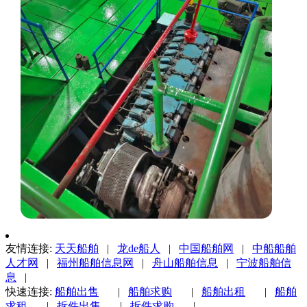
友情连接:
天天船舶
|
龙de船人
|
中国船舶网
|
中船船舶
人才网
|
福州船舶信息网
|
舟山船舶信息
|
宁波船舶信
息
|
快速连接:
船舶出售
|
船舶求购
|
船舶出租
|
船舶
求租
|
拆件出售
|
拆件求购
|