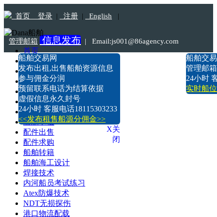
首页
登录
|
注册
|
English
|
信息发布
管理邮箱
|
Email:js001@86agency.com
首页
船舶交易网
船舶交易
船舶转港·过户
Tel:18115303233
发布出租,出售船舶资源信息
管理邮箱:n
船舶坞检·坞修·油漆
参与佣金分润
24小时 客
船价估算
预留联系电话为结算依据
实时船位
船舶出售
虚假信息永久封号
船舶求购
24小时 客服电话18115303233
船舶出租
<<发布租售船源分佣金>>
船舶求租
X关
配件出售
闭
配件求购
船舶转籍
船舶海工设计
焊接技术
内河船员考试练习
Atex防爆技术
NDT无损探伤
港口物流配载