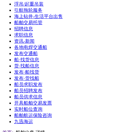
浮吊/起重吊装
引航拖轮服务
海上钻井-生活平台出售
船舶交易托管
招聘信息
求职信息
资讯-新闻
各地电焊交通船
发布交通船
船·找货信息
货·找船信息
发布·船找货
发布·货找船
船员求职发布
船员招聘发布
船员供求信息
开具船舶交易发票
实时船位查询
船舶航运保险咨询
九迅海运