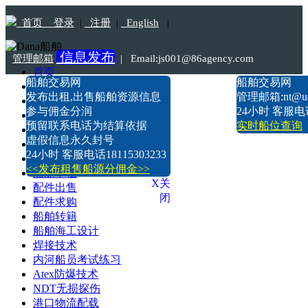
首页
登录
|
注册
|
English
|
信息发布
管理邮箱
|
Email:js001@86agency.com
首页
船舶交易网
船舶交易网
船舶转港·过户
Tel:18115303233
发布出租,出售船舶资源信息
管理邮箱:nt@uds
船舶坞检·坞修·油漆
参与佣金分润
24小时 客服电话1
船价估算
预留联系电话为结算依据
实时船位查询
船舶出售
虚假信息永久封号
船舶求购
24小时 客服电话18115303233
船舶出租
<<发布租售船源分佣金>>
船舶求租
X关
配件出售
闭
配件求购
船舶转籍
船舶海工设计
焊接技术
内河船员考试练习
Atex防爆技术
NDT无损探伤
港口物流配载