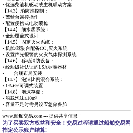
• 优选柴油机驱动或主机联动方案
【14.3】消防炮控制：
• 驾驶台遥控操作
• 配置便携式电动喷枪
【14.4】 细水雾系统：
• 全船覆盖式设计
【14.5】 固定灭火系统：
• 机舱/驾驶台配备CO₂灭火系统
• 设置声光报警的火灾气体探测系统
【14.6】 移动消防设备：
• 经船级社认证的LSA标准器材
• 合规布局安装
【14.7】 泡沫比例混合系统：
• 1%-6%可调式装置
【14.8】 泡沫存储：
• 船载泡沫≥10m³
• 容量不足时需另设应急储备舱
www.船舶交易.com --- 提供共享信息 ！
为了买卖双方权益和安全！交易过程请通过船舶交易网
指定公示账户结算!