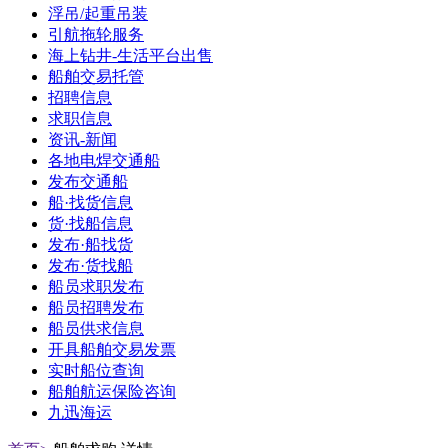
浮吊/起重吊装
引航拖轮服务
海上钻井-生活平台出售
船舶交易托管
招聘信息
求职信息
资讯-新闻
各地电焊交通船
发布交通船
船·找货信息
货·找船信息
发布·船找货
发布·货找船
船员求职发布
船员招聘发布
船员供求信息
开具船舶交易发票
实时船位查询
船舶航运保险咨询
九迅海运