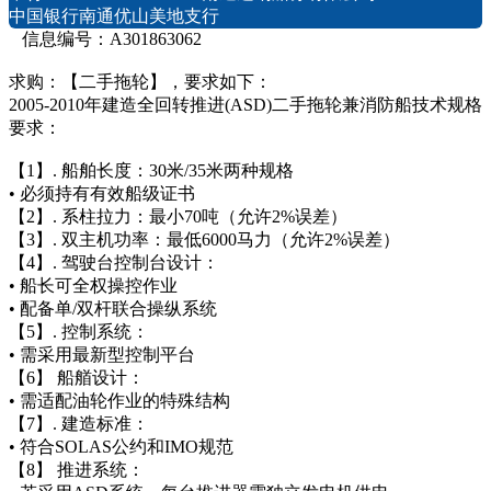
中国银行南通优山美地支行
信息编号：A301863062
求购：【二手拖轮】，要求如下：
2005-2010年建造全回转推进(ASD)二手拖轮兼消防船技术规格
要求：
【1】. 船舶长度：30米/35米两种规格
• 必须持有有效船级证书
【2】. 系柱拉力：最小70吨（允许2%误差）
【3】. 双主机功率：最低6000马力（允许2%误差）
【4】. 驾驶台控制台设计：
• 船长可全权操控作业
• 配备单/双杆联合操纵系统
【5】. 控制系统：
• 需采用最新型控制平台
【6】 船艏设计：
• 需适配油轮作业的特殊结构
【7】. 建造标准：
• 符合SOLAS公约和IMO规范
【8】 推进系统：