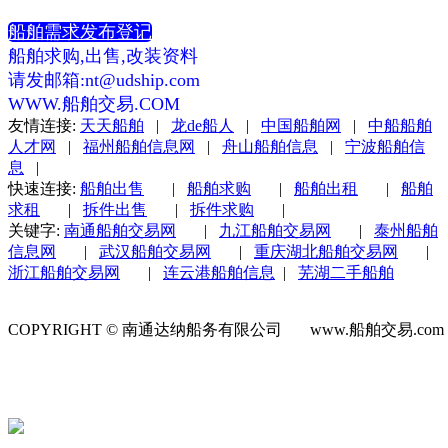
船舶需求发布登记
船舶求购,出售,改装资料
请发邮箱:nt@udship.com
WWW.船舶交易.COM
友情连接:
天天船舶
|
龙de船人
|
中国船舶网
|
中船船舶
人才网
|
福州船舶信息网
|
舟山船舶信息
|
宁波船舶信
息
|
快速连接:
船舶出售
|
船舶求购
|
船舶出租
|
船舶
求租
|
拆件出售
|
拆件求购
|
关键字:
南通船舶交易网
|
九江船舶交易网
|
泰州船舶
信息网
|
武汉船舶交易网
|
重庆湖北船舶交易网
|
浙江船舶交易网
|
连云港船舶信息
|
芜湖二手船舶
COPYRIGHT © 南通达纳船务有限公司 www.船舶交易.co
号-1
苏公网安备 32060202000623号