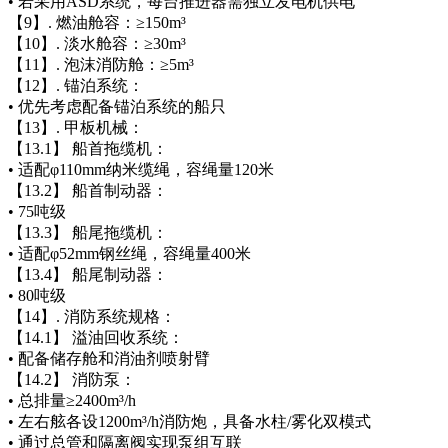
• 若采用ASD系统，每台推进器需独立发电机供电
【9】. 燃油舱容：≥150m³
【10】. 淡水舱容：≥30m³
【11】. 泡沫消防舱：≥5m³
【12】. 锚泊系统：
• 优先考虑配备锚泊系统的船只
【13】. 甲板机械：
【13.1】 船首拖缆机：
• 适配φ110mm纳米缆绳，容绳量120米
【13.2】 船首制动器：
• 75吨级
【13.3】 船尾拖缆机：
• 适配φ52mm钢丝绳，容绳量400米
【13.4】 船尾制动器：
• 80吨级
【14】. 消防系统规格：
【14.1】 溢油回收系统：
• 配备储存舱和消油剂喷射臂
【14.2】 消防泵：
• 总排量≥2400m³/h
• 左右舷各设1200m³/h消防炮，具备水柱/雾化双模式
• 通过总管和隔离阀实现泵组互联