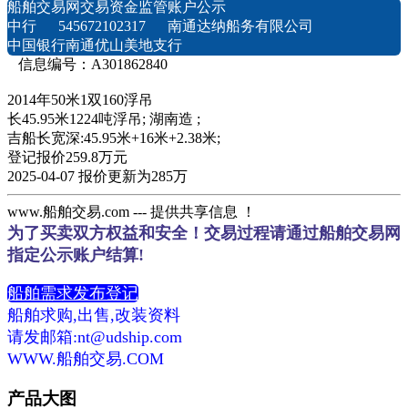
船舶交易网交易资金监管账户公示
中行 545672102317 南通达纳船务有限公司
中国银行南通优山美地支行
信息编号：A301862840
2014年50米1双160浮吊
长45.95米1224吨浮吊; 湖南造 ;
吉船长宽深:45.95米+16米+2.38米;
登记报价259.8万元
2025-04-07 报价更新为285万
www.船舶交易.com --- 提供共享信息 ！
为了买卖双方权益和安全！交易过程请通过船舶交易网
指定公示账户结算!
船舶需求发布登记
船舶求购,出售,改装资料
请发邮箱:nt@udship.com
WWW.船舶交易.COM
产品大图