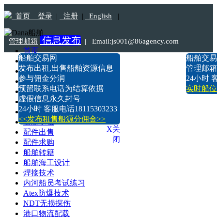
首页
登录
|
注册
|
English
|
信息发布
管理邮箱
|
Email:js001@86agency.com
首页
船舶交易网
船舶交易
船舶转港·过户
Tel:18115303233
发布出租,出售船舶资源信息
管理邮箱:n
船舶坞检·坞修·油漆
参与佣金分润
24小时 客
船价估算
预留联系电话为结算依据
实时船位
船舶出售
虚假信息永久封号
船舶求购
24小时 客服电话18115303233
船舶出租
<<发布租售船源分佣金>>
船舶求租
X关
配件出售
闭
配件求购
船舶转籍
船舶海工设计
焊接技术
内河船员考试练习
Atex防爆技术
NDT无损探伤
港口物流配载