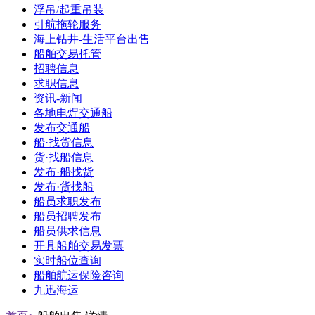
浮吊/起重吊装
引航拖轮服务
海上钻井-生活平台出售
船舶交易托管
招聘信息
求职信息
资讯-新闻
各地电焊交通船
发布交通船
船·找货信息
货·找船信息
发布·船找货
发布·货找船
船员求职发布
船员招聘发布
船员供求信息
开具船舶交易发票
实时船位查询
船舶航运保险咨询
九迅海运