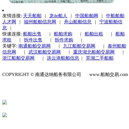
友情连接:
天天船舶
|
龙de船人
|
中国船舶网
|
中船船舶
人才网
|
福州船舶信息网
|
舟山船舶信息
|
宁波船舶信
息
|
快速连接:
船舶出售
|
船舶求购
|
船舶出租
|
船舶
求租
|
拆件出售
|
拆件求购
|
关键字:
南通船舶交易网
|
九江船舶交易网
|
泰州船舶
信息网
|
武汉船舶交易网
|
重庆湖北船舶交易网
|
浙江船舶交易网
|
连云港船舶信息
|
芜湖二手船舶
COPYRIGHT © 南通达纳船务有限公司 www.船舶交易.co
号-1
苏公网安备 32060202000623号