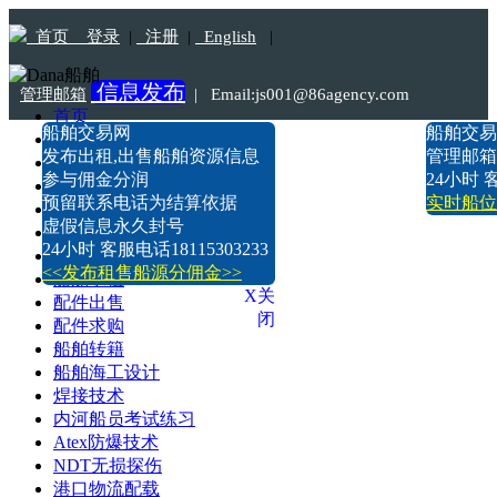
首页
登录
|
注册
|
English
|
信息发布
管理邮箱
|
Email:js001@86agency.com
首页
船舶交易网
船舶交易
船舶转港·过户
Tel:18115303233
发布出租,出售船舶资源信息
管理邮箱:n
船舶坞检·坞修·油漆
参与佣金分润
24小时 客
船价估算
预留联系电话为结算依据
实时船位
船舶出售
虚假信息永久封号
船舶求购
24小时 客服电话18115303233
船舶出租
<<发布租售船源分佣金>>
船舶求租
X关
配件出售
闭
配件求购
船舶转籍
船舶海工设计
焊接技术
内河船员考试练习
Atex防爆技术
NDT无损探伤
港口物流配载