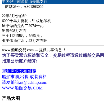
中国银行南通优山美地支行
信息编号：A301863055
22年8月份的船
6000千马力拖轮，甲板配吊机
证书做的是丙二2974千瓦
出售698万左右
三个月租期起，配船员，
业主供油供水，43万左右吧
www.船舶交易.com --- 提供共享信息 ！
为了买卖双方权益和安全！交易过程请通过船舶交易网
指定公示账户结算!
船舶需求发布登记
船舶求购,出售,改装资料
请发邮箱:nt@udship.com
WWW.船舶交易.COM
产品大图