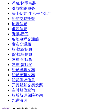
浮吊/起重吊装
引航拖轮服务
海上钻井-生活平台出售
船舶交易托管
招聘信息
求职信息
资讯-新闻
各地电焊交通船
发布交通船
船·找货信息
货·找船信息
发布·船找货
发布·货找船
船员求职发布
船员招聘发布
船员供求信息
开具船舶交易发票
实时船位查询
船舶航运保险咨询
九迅海运