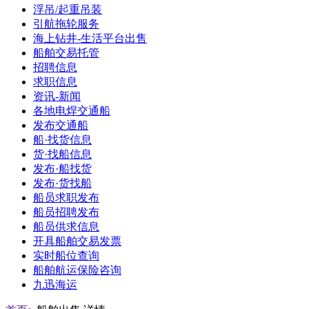
浮吊/起重吊装
引航拖轮服务
海上钻井-生活平台出售
船舶交易托管
招聘信息
求职信息
资讯-新闻
各地电焊交通船
发布交通船
船·找货信息
货·找船信息
发布·船找货
发布·货找船
船员求职发布
船员招聘发布
船员供求信息
开具船舶交易发票
实时船位查询
船舶航运保险咨询
九迅海运