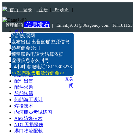
首页
登录
|
注册
|
English
|
信息发布
管理邮箱
|
Email:js001@86agency.com Tel:1811
首页
船舶交易网
船舶转港·过户
发布出租,出售船舶资源信息
船舶坞检·坞修·油漆
参与佣金分润
船价估算
预留联系电话为结算依据
船舶出售
虚假信息永久封号
船舶求购
24小时 客服电话18115303233
船舶出租
<<发布租售船源分佣金>>
船舶求租
X关
配件出售
闭
配件求购
船舶转籍
船舶海工设计
焊接技术
内河船员考试练习
Atex防爆技术
NDT无损探伤
港口物流配载