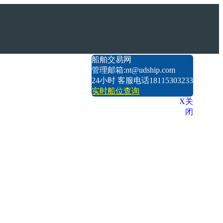
船舶交易网
管理邮箱:nt@udship.com
24小时 客服电话18115303233
实时船位查询
X关
闭