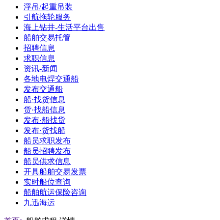
浮吊/起重吊装
引航拖轮服务
海上钻井-生活平台出售
船舶交易托管
招聘信息
求职信息
资讯-新闻
各地电焊交通船
发布交通船
船·找货信息
货·找船信息
发布·船找货
发布·货找船
船员求职发布
船员招聘发布
船员供求信息
开具船舶交易发票
实时船位查询
船舶航运保险咨询
九迅海运