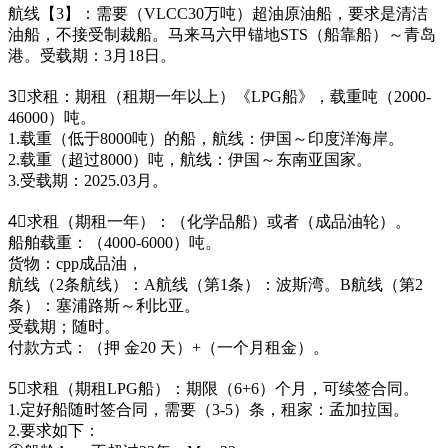
航线【3】：需要（VLCC30万吨）超油原油船，要求是清洁
油船，不接受制裁船。马来马六甲锚地STS（船靠船）～青岛
港。受载期：3月18日。
3⃣求租：期租（租期一年以上）《LPG船》，载重吨（2000-
46000）吨。
1.载重（低于8000吨）的船，航线：伊国～印度洋海岸。
2.载重（超过8000）吨，航线：伊国～东南亚国家。
3.受载期：2025.03月。
4⃣求租（期租一年）：（化学品船）或者（成品油轮）。
船舶载重：（4000-6000）吨。
货物：cpp成品油，
航线（2条航线）：A航线（第1条）：波斯湾。B航线（第2
条）：塞浦路斯～利比亚。
受载期；随时。
付款方式：（押 金20 天）+（一个月租金）。
5⃣求租（期租LPG船）：期限（6+6）个月，可续签合同。
1.定好船随时签合同，需要（3-5）条，租家：孟加拉国。
2.要求如下：