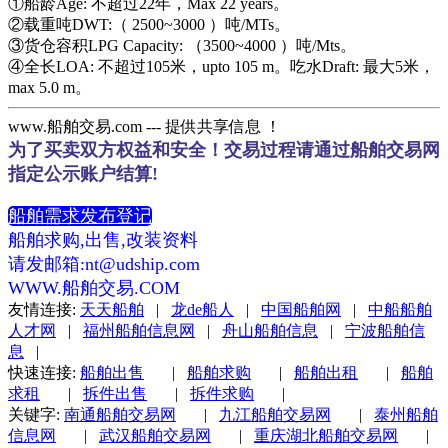
①船龄Age: 不超过22年，Max 22 years。
②载重吨DWT:（ 2500~3000 ）吨/MTs。
③货仓容积LPG Capacity: （3500~4000 ）吨/Mts。
④全长LOA: 不超过105米，upto 105 m。吃水Draft: 最大5米，
max 5.0 m。
www.船舶交易.com --- 提供共享信息 ！
为了买卖双方权益和安全！交易过程请通过船舶交易网
指定公示账户结算!
船舶需求发布登记
船舶求购,出售,改装资料
请发邮箱:nt@udship.com
WWW.船舶交易.COM
友情连接:
天天船舶
|
龙de船人
|
中国船舶网
|
中船船舶
人才网
|
福州船舶信息网
|
舟山船舶信息
|
宁波船舶信
息
|
快速连接:
船舶出售
|
船舶求购
|
船舶出租
|
船舶
求租
|
拆件出售
|
拆件求购
|
关键字:
南通船舶交易网
|
九江船舶交易网
|
泰州船舶
信息网
|
武汉船舶交易网
|
重庆湖北船舶交易网
|