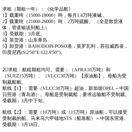
求租（期租一年）：《化学品船》
1】载重吨（15000-18000）吨，每月1.4万吨液碱 。
2】载重吨（21000-26000）吨，2万吨硫酸。 （全是散货液
体，管道输送到船上）
3】受载期：3月底。
4】装货港：山东青岛
5】卸货港：BAHODOPI-POSO港，莫罗瓦利，苏拉威西省，
印度尼西(S:2'50"E:122.9'50")。
2⃣求租：航租期租均可。需要：（AFRA10万吨）和
（SUEZ15万吨）、（VLCC30万吨）【原油船】。母船为受
制裁船舶。
航线【1】：需要（VLCC30万吨）超油，新加坡OPEL～中国
日照港（青岛港）。母船是受制裁船，要求运输船不受制裁。
受载期：3月中下旬。
航线【2】：需要（10万吨）或（15万吨）原油船，可以接受
受制裁的船。马来马六甲锚地STS（船靠船）～中国东营港。
受载期：3月18日。