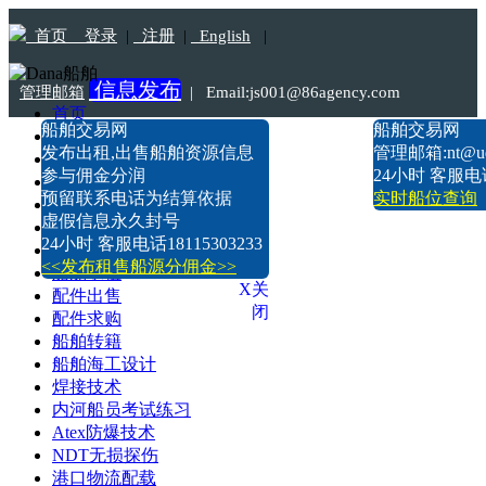
首页
登录
|
注册
|
English
|
信息发布
管理邮箱
|
Email:js001@86agency.com
首页
船舶交易网
船舶交易网
船舶转港·过户
Tel:18115303233
发布出租,出售船舶资源信息
管理邮箱:nt@uds
船舶坞检·坞修·油漆
参与佣金分润
24小时 客服电话1
船价估算
预留联系电话为结算依据
实时船位查询
船舶出售
虚假信息永久封号
船舶求购
24小时 客服电话18115303233
船舶出租
<<发布租售船源分佣金>>
船舶求租
X关
配件出售
闭
配件求购
船舶转籍
船舶海工设计
焊接技术
内河船员考试练习
Atex防爆技术
NDT无损探伤
港口物流配载