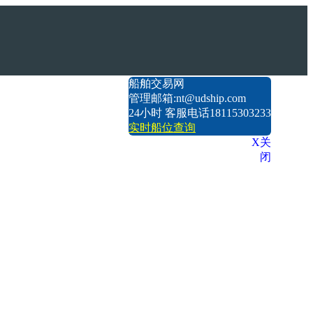
船舶交易网
管理邮箱:nt@udship.com
24小时 客服电话18115303233
实时船位查询
X关
闭