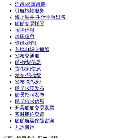
浮吊/起重吊装
引航拖轮服务
海上钻井-生活平台出售
船舶交易托管
招聘信息
求职信息
资讯-新闻
各地电焊交通船
发布交通船
船·找货信息
货·找船信息
发布·船找货
发布·货找船
船员求职发布
船员招聘发布
船员供求信息
开具船舶交易发票
实时船位查询
船舶航运保险咨询
九迅海运