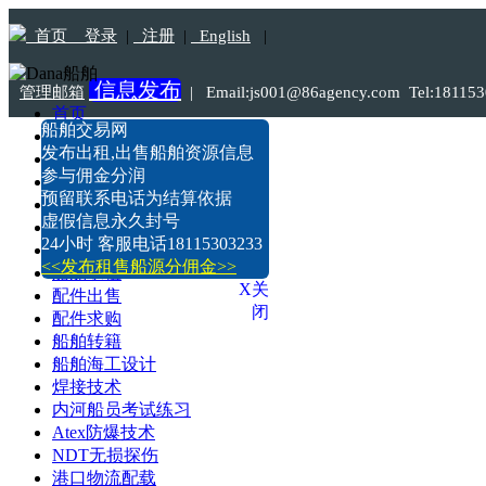
首页
登录
|
注册
|
English
|
信息发布
管理邮箱
|
Email:js001@86agency.com Tel:1811
首页
船舶交易网
船舶转港·过户
发布出租,出售船舶资源信息
船舶坞检·坞修·油漆
参与佣金分润
船价估算
预留联系电话为结算依据
船舶出售
虚假信息永久封号
船舶求购
24小时 客服电话18115303233
船舶出租
<<发布租售船源分佣金>>
船舶求租
X关
配件出售
闭
配件求购
船舶转籍
船舶海工设计
焊接技术
内河船员考试练习
Atex防爆技术
NDT无损探伤
港口物流配载