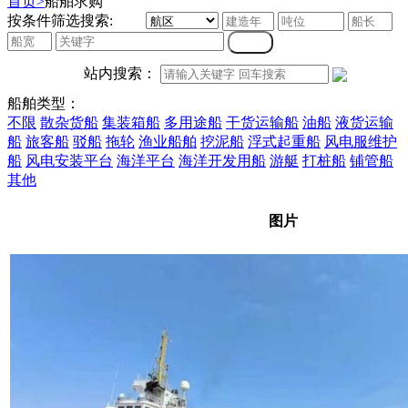
首页>
船舶求购
按条件筛选搜索:
站内搜索：
船舶类型：
不限
散杂货船
集装箱船
多用途船
干货运输船
油船
液货运输
船
旅客船
驳船
拖轮
渔业船舶
挖泥船
浮式起重船
风电服维护
船
风电安装平台
海洋平台
海洋开发用船
游艇
打桩船
铺管船
其他
图片