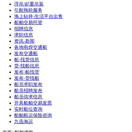
浮吊/起重吊装
引航拖轮服务
海上钻井-生活平台出售
船舶交易托管
招聘信息
求职信息
资讯-新闻
各地电焊交通船
发布交通船
船·找货信息
货·找船信息
发布·船找货
发布·货找船
船员求职发布
船员招聘发布
船员供求信息
开具船舶交易发票
实时船位查询
船舶航运保险咨询
九迅海运