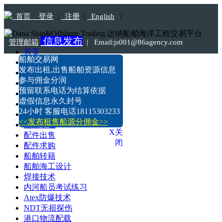
首页
登录
|
注册
|
English
|
信息发布
管理邮箱
|
Email:js001@86agency.com
首页
船舶交易网
船舶转港·过户
Tel:18115303233
发布出租,出售船舶资源信息
船舶坞检·坞修·油漆
参与佣金分润
船价估算
预留联系电话为结算依据
船舶出售
虚假信息永久封号
船舶求购
24小时 客服电话18115303233
船舶出租
<<发布租售船源分佣金>>
船舶求租
X关
配件出售
闭
配件求购
船舶转籍
船舶海工设计
焊接技术
内河船员考试练习
Atex防爆技术
NDT无损探伤
港口物流配载