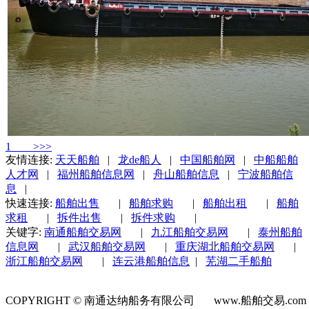
1
>>>
友情连接:
天天船舶
|
龙de船人
|
中国船舶网
|
中船船舶
人才网
|
福州船舶信息网
|
舟山船舶信息
|
宁波船舶信
息
|
快速连接:
船舶出售
|
船舶求购
|
船舶出租
|
船舶
求租
|
拆件出售
|
拆件求购
|
关键字:
南通船舶交易网
|
九江船舶交易网
|
泰州船舶
信息网
|
武汉船舶交易网
|
重庆湖北船舶交易网
|
浙江船舶交易网
|
连云港船舶信息
|
芜湖二手船舶
COPYRIGHT © 南通达纳船务有限公司 www.船舶交易.co