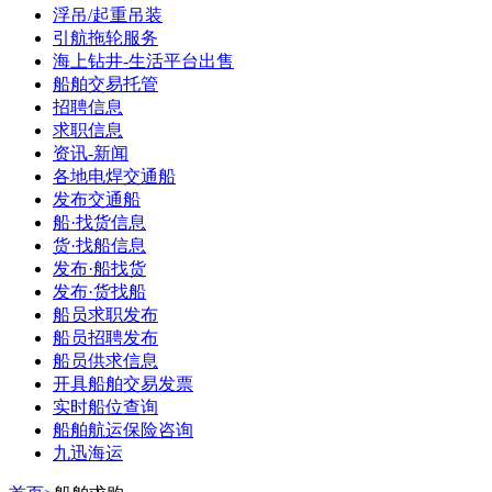
浮吊/起重吊装
引航拖轮服务
海上钻井-生活平台出售
船舶交易托管
招聘信息
求职信息
资讯-新闻
各地电焊交通船
发布交通船
船·找货信息
货·找船信息
发布·船找货
发布·货找船
船员求职发布
船员招聘发布
船员供求信息
开具船舶交易发票
实时船位查询
船舶航运保险咨询
九迅海运