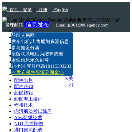
首页
登录
|
注册
|
English
|
信息发布
管理邮箱
|
Email:js001@86agency.com
首页
船舶交易网
船舶转港·过户
Tel:18115303233
发布出租,出售船舶资源信息
船舶坞检·坞修·油漆
参与佣金分润
船价估算
预留联系电话为结算依据
船舶出售
虚假信息永久封号
船舶求购
24小时 客服电话18115303233
船舶出租
<<发布租售船源分佣金>>
船舶求租
X关
配件出售
闭
配件求购
船舶转籍
船舶海工设计
焊接技术
内河船员考试练习
Atex防爆技术
NDT无损探伤
港口物流配载