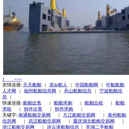
1
>>>
友情连接:
天天船舶
|
龙de船人
|
中国船舶网
|
中船船舶
人才网
|
福州船舶信息网
|
舟山船舶信息
|
宁波船舶信
息
|
快速连接:
船舶出售
|
船舶求购
|
船舶出租
|
船舶
求租
|
拆件出售
|
拆件求购
|
关键字:
南通船舶交易网
|
九江船舶交易网
|
泰州船舶
信息网
|
武汉船舶交易网
|
重庆湖北船舶交易网
|
浙江船舶交易网
|
连云港船舶信息
|
芜湖二手船舶